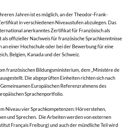
hreren Jahren ist es möglich, an der Theodor-Frank-
ertifikat in verschiedenen Niveaustufen abzulegen. Das
nternational anerkanntes Zertifikat für Französisch als
 als offizieller Nachweis für französische Sprachkenntnisse
n an einer Hochschule oder bei der Bewerbung für eine
reich, Belgien, Kanada und der Schweiz.
m französischen Bildungsministerium, dem „Ministère de
 ausgestellt. Die abgeprüften Einheiten richten sich nach
 Gemeinsamen Europäischen Referenzrahmens des
ropäischen Sprachenportfolio.
em Niveau vier Sprachkompetenzen: Hörverstehen,
ben und Sprechen. Die Arbeiten werden von externen
stitut Français Freiburg) und auch der mündliche Teil wird