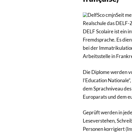
Seit me
Realschule das DELF-Z
DELF Scolaire ist ein i
Fremdsprache. Es dient
bei der Immatrikulatio
Arbeitsstelle in Frank
Die Diplome werden vo
l’Education Nationale“,
dem Sprachniveau des
Europarats und dem eu
Geprüft werden in jed
Leseverstehen, Schrei
Personen korrigiert (In