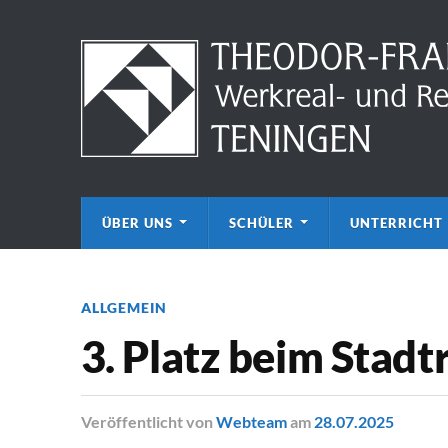
ÜBER UNS
SCHÜLER
UNTERRICHT
ALLGEMEIN
3. Platz beim Stad
Veröffentlicht
von
Webteam
am
28.07.2025