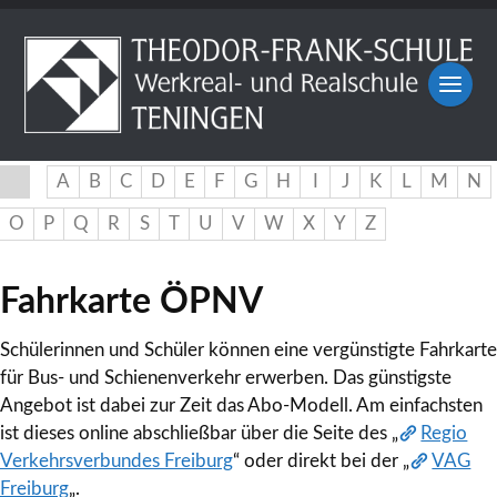
A
B
C
D
E
F
G
H
I
J
K
L
M
N
O
P
Q
R
S
T
U
V
W
X
Y
Z
Fahrkarte ÖPNV
Schülerinnen und Schüler können eine vergünstigte Fahrkarte
für Bus- und Schienenverkehr erwerben. Das günstigste
Angebot ist dabei zur Zeit das Abo-Modell. Am einfachsten
ist dieses online abschließbar über die Seite des „
Regio
Verkehrsverbundes Freiburg
“ oder direkt bei der „
VAG
Freiburg
„.