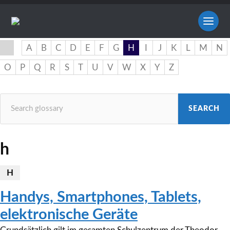
A
B
C
D
E
F
G
H
I
J
K
L
M
N
O
P
Q
R
S
T
U
V
W
X
Y
Z
h
H
Handys, Smartphones, Tablets,
elektronische Geräte